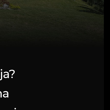
ja?
na