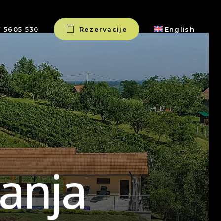
1 5605 530
R
e
z
e
r
v
a
c
i
j
e
English
a
n
j
a