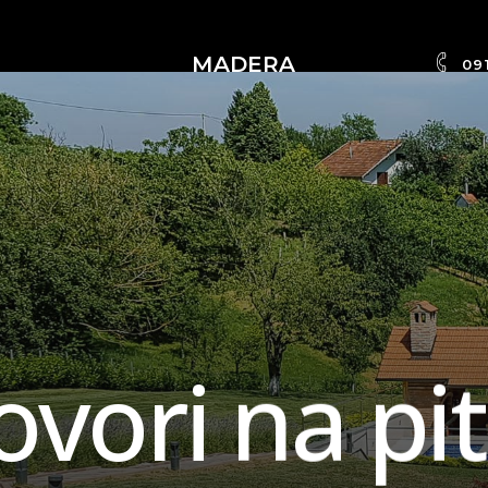
MADERA
09
o
v
o
r
i
n
a
p
i
t