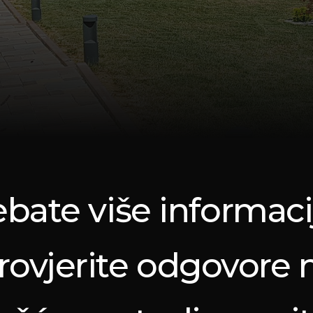
ebate
više
informaci
rovjerite
odgovore