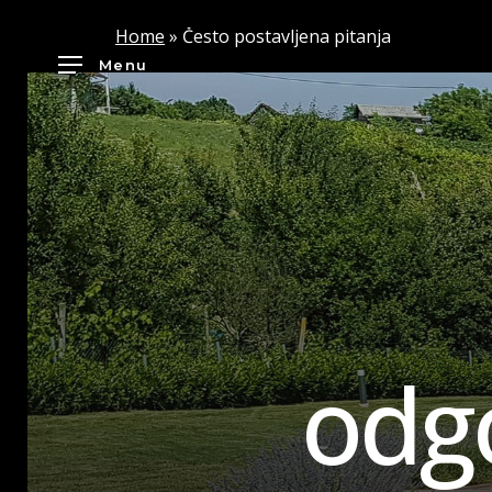
Skip
Home
»
Često postavljena pitanja
to
Menu
main
content
o
d
g